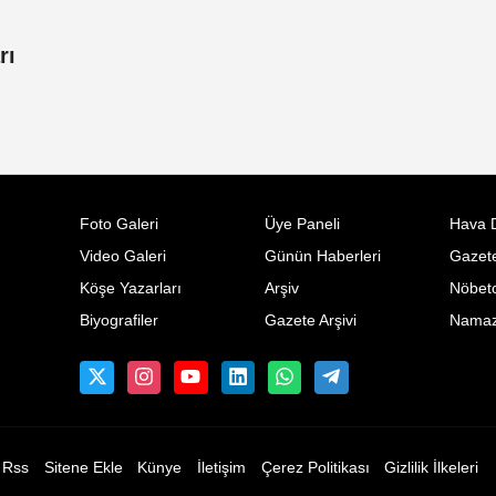
rı
Foto Galeri
Üye Paneli
Hava 
Video Galeri
Günün Haberleri
Gazete
Köşe Yazarları
Arşiv
Nöbetc
Biyografiler
Gazete Arşivi
Namaz 
Rss
Sitene Ekle
Künye
İletişim
Çerez Politikası
Gizlilik İlkeleri