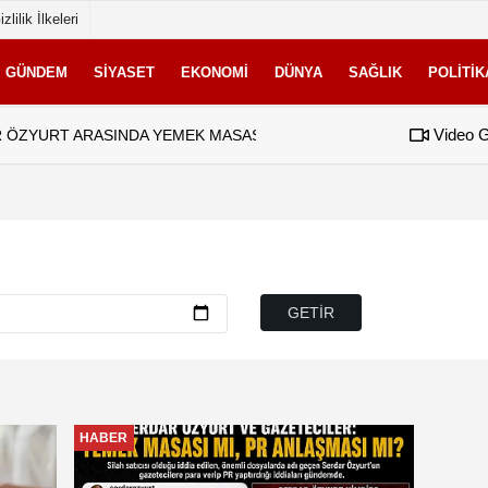
izlilik İlkeleri
GÜNDEM
SIYASET
EKONOMI
DÜNYA
SAĞLIK
POLITIK
Video G
 ÖZYURT ARASINDA YEMEK MASASI MI PR ANLAŞMASI MI?
08:28
Tasarruf finansman
HABER