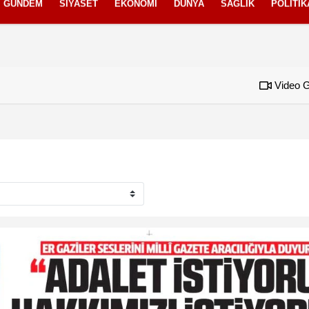
GÜNDEM
SIYASET
EKONOMI
DÜNYA
SAĞLIK
POLITIK
izlilik İlkeleri
Video G