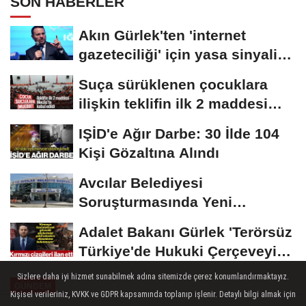
SON HABERLER
Akın Gürlek'ten 'internet
gazeteciliği' için yasa sinyali:
Tek çatı...
Suça sürüklenen çocuklara
ilişkin teklifin ilk 2 maddesi
kabul edildi
IŞİD'e Ağır Darbe: 30 İlde 104
Kişi Gözaltına Alındı
Avcılar Belediyesi
Soruşturmasında Yeni
Gelişme! Gözaltındaki 12...
Adalet Bakanı Gürlek 'Terörsüz
Türkiye'de Hukuki Çerçeveyi
Çizdi:...
Sizlere daha iyi hizmet sunabilmek adına sitemizde çerez konumlandırmaktayız.
GÜNDEM
Kişisel verileriniz, KVKK ve GDPR kapsamında toplanıp işlenir. Detaylı bilgi almak için
Yayınlanma: 07 Ağustos 2025 - 12:16