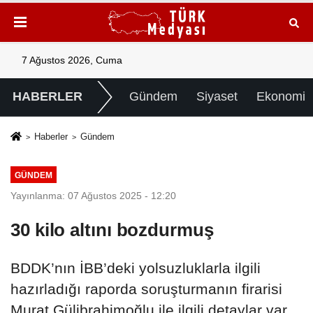
7 Ağustos 2026, Cuma
HABERLER
Gündem
Siyaset
Ekonomi
Haberler
Gündem
GÜNDEM
Yayınlanma: 07 Ağustos 2025 - 12:20
30 kilo altını bozdurmuş
BDDK’nın İBB’deki yolsuzluklarla ilgili
hazırladığı raporda soruşturmanın firarisi
Murat Gülibrahimoğlu ile ilgili detaylar var.