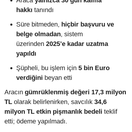
Araca
yalnızca 30 gün kalma
hakkı
tanındı
Süre bitmeden,
hiçbir başvuru ve
belge olmadan
, sistem
üzerinden
2025’e kadar uzatma
yapıldı
Şüpheli, bu işlem için
5 bin Euro
verdiğini
beyan etti
Aracın
gümrüklenmiş değeri 17,3 milyon
TL
olarak belirlenirken, savcılık
34,6
milyon TL etkin pişmanlık bedeli
teklif
etti; ödeme yapılmadı.