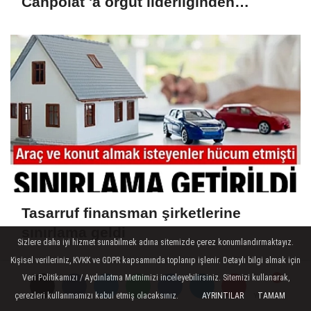
Canpolat 'a örgüt liderliğinden
iddianame hazırlandı.. Tüm
malvarlığına el konuldu
Tasarruf finansman şirketlerine
sınırlama geldi
Sizlere daha iyi hizmet sunabilmek adına sitemizde çerez konumlandırmaktayız.
Kişisel verileriniz, KVKK ve GDPR kapsamında toplanıp işlenir. Detaylı bilgi almak için
Veri Politikamızı / Aydınlatma Metnimizi inceleyebilirsiniz. Sitemizi kullanarak,
çerezleri kullanmamızı kabul etmiş olacaksınız.
AYRINTILAR
TAMAM
Yorumlar
Yorumlar