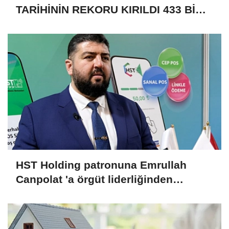
TARİHİNİN REKORU KIRILDI 433 BİN
520 KİŞİ VAR!
HST Holding patronuna Emrullah
Canpolat 'a örgüt liderliğinden
iddianame hazırlandı.. Tüm
malvarlığına el konuldu