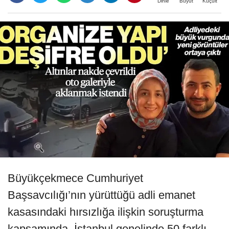
Büyüt
Küçült
Dinle
Büyükçekmece Cumhuriyet
Başsavcılığı’nın yürüttüğü adli emanet
kasasındaki hırsızlığa ilişkin soruşturma
kapsamında, İstanbul genelinde 50 farklı