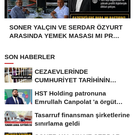
SONER YALÇIN VE SERDAR ÖZYURT
ARASINDA YEMEK MASASI MI PR
ANLAŞMASI MI?
SON HABERLER
CEZAEVLERİNDE
CUMHURİYET TARİHİNİN
REKORU KIRILDI 433 BİN 520
HST Holding patronuna
KİŞİ...
Emrullah Canpolat 'a örgüt
liderliğinden iddianame...
Tasarruf finansman şirketlerine
sınırlama geldi