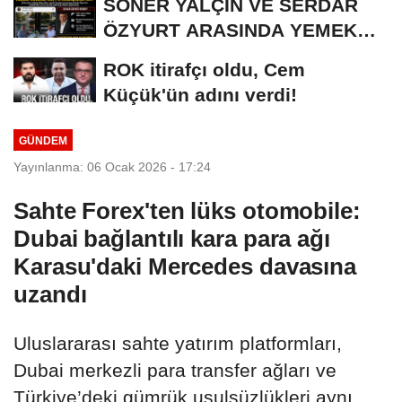
SONER YALÇIN VE SERDAR
ÖZYURT ARASINDA YEMEK
MASASI MI PR ANLAŞMASI...
ROK itirafçı oldu, Cem
Küçük'ün adını verdi!
GÜNDEM
Yayınlanma: 06 Ocak 2026 - 17:24
Sahte Forex'ten lüks otomobile:
Dubai bağlantılı kara para ağı
Karasu'daki Mercedes davasına
uzandı
Uluslararası sahte yatırım platformları,
Dubai merkezli para transfer ağları ve
Türkiye’deki gümrük usulsüzlükleri aynı