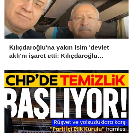
Kılıçdaroğlu'na yakın isim 'devlet
aklı'nı işaret etti: Kılıçdaroğlu
cumhurbaşkanlığı seçimini
kazanmıştı, devlet müdahale etti