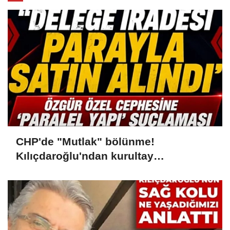
CHP'de "Mutlak" bölünme!
Kılıçdaroğlu'ndan kurultay
açıklaması: "Delege iradesi parayla
satın alındı"