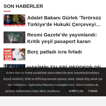
SON HABERLER
Adalet Bakanı Gürlek 'Terörsüz
Türkiye'de Hukuki Çerçeveyi
Çizdi:...
Resmi Gazete’de yayımlandı:
Kritik yeşil pasaport kararı
Borç patladı icra fırladı
HAKİMİN TALEBİ REDDEDİLDİ!
Sizlere daha iyi hizmet sunabilmek adına sitemizde çerez konumlandırmaktayız.
Kişisel verileriniz, KVKK ve GDPR kapsamında toplanıp işlenir. Detaylı bilgi almak için
Medyada şantaj çetesi çöktü!
Veri Politikamızı / Aydınlatma Metnimizi inceleyebilirsiniz. Sitemizi kullanarak,
Tahir Sarıkaya ve suç ağının
çerezleri kullanmamızı kabul etmiş olacaksınız.
AYRINTILAR
TAMAM
Yorumlar
Yorumlar
Yorumlar
kirli...
GÜNDEM