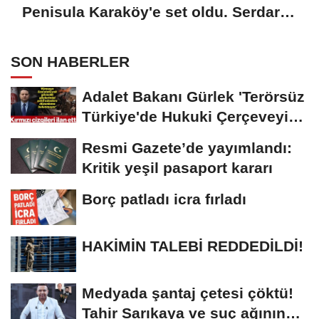
Penisula Karaköy'e set oldu. Serdar
Bilgili ve Ferit Şahenk ortak...
SON HABERLER
Adalet Bakanı Gürlek 'Terörsüz
Türkiye'de Hukuki Çerçeveyi
Çizdi:...
Resmi Gazete’de yayımlandı:
Kritik yeşil pasaport kararı
Borç patladı icra fırladı
HAKİMİN TALEBİ REDDEDİLDİ!
Medyada şantaj çetesi çöktü!
Tahir Sarıkaya ve suç ağının