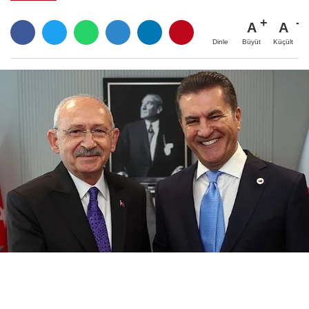
A
A
Büyüt
Küçült
Dinle