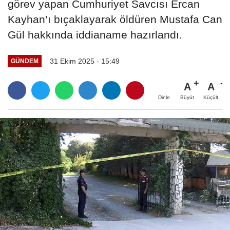
görev yapan Cumhuriyet Savcısı Ercan
Kayhan’ı bıçaklayarak öldüren Mustafa Can
Gül hakkında iddianame hazırlandı.
31 Ekim 2025 - 15:49
GÜNDEM
A
A
Büyüt
Küçült
Dinle