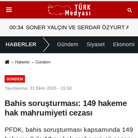
T ARASINDA YEMEK MASASI MI PR ANLAŞMASI MI
08:28
Tasarruf finansman şirketlerine sınırlama geld
HABERLER
Gündem
Siyaset
Ekonomi
Haberler
Gündem
GÜNDEM
Yayınlanma: 31 Ekim 2025 - 15:50
Bahis soruşturması: 149 hakeme
hak mahrumiyeti cezası
PFDK, bahis soruşturması kapsamında 149