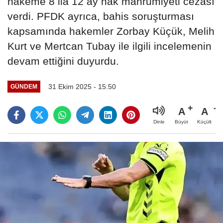
hakeme 8 ila 12 ay hak mahrumiyeti cezası
verdi. PFDK ayrıca, bahis soruşturması
kapsamında hakemler Zorbay Küçük, Melih
Kurt ve Mertcan Tubay ile ilgili incelemenin
devam ettiğini duyurdu.
31 Ekim 2025 - 15:50
GÜNDEM
A
A
Büyüt
Küçült
Dinle