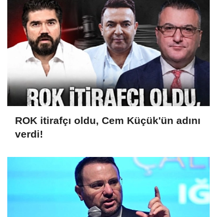
ROK itirafçı oldu, Cem Küçük'ün adını
verdi!