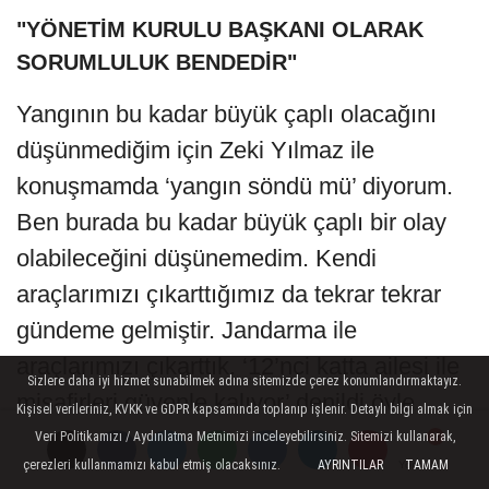
"YÖNETİM KURULU BAŞKANI OLARAK
SORUMLULUK BENDEDİR"
Yangının bu kadar büyük çaplı olacağını
düşünmediğim için Zeki Yılmaz ile
konuşmamda ‘yangın söndü mü’ diyorum.
Ben burada bu kadar büyük çaplı bir olay
olabileceğini düşünemedim. Kendi
araçlarımızı çıkarttığımız da tekrar tekrar
gündeme gelmiştir. Jandarma ile
araçlarımızı çıkarttık. ‘12’nci katta ailesi ile
Sizlere daha iyi hizmet sunabilmek adına sitemizde çerez konumlandırmaktayız.
misafirleri güvenle kalıyor’ denildi öyle
Kişisel verileriniz, KVKK ve GDPR kapsamında toplanıp işlenir. Detaylı bilgi almak için
olmadığı ortaya çıktı. Yönetim Kurulu
Veri Politikamızı / Aydınlatma Metnimizi inceleyebilirsiniz. Sitemizi kullanarak,
çerezleri kullanmamızı kabul etmiş olacaksınız.
AYRINTILAR
TAMAM
Yorumlar
Yorumlar
Yorumlar
Başkanı olarak sorumluluk bendedir. Ben