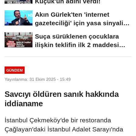
Küçük'ün adını verdi!
Akın Gürlek'ten 'internet
gazeteciliği' için yasa sinyali:
Tek çatı...
Suça sürüklenen çocuklara
ilişkin teklifin ilk 2 maddesi
kabul edildi
GÜNDEM
Yayınlanma: 31 Ekim 2025 - 15:49
Savcıyı öldüren sanık hakkında
iddianame
İstanbul Çekmeköy'de bir restoranda
Çağlayan'daki İstanbul Adalet Sarayı'nda