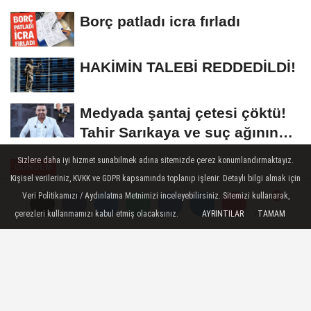
Borç patladı icra fırladı
HAKİMİN TALEBİ REDDEDİLDİ!
Medyada şantaj çetesi çöktü!
Tahir Sarıkaya ve suç ağının
kirli...
Sizlere daha iyi hizmet sunabilmek adına sitemizde çerez konumlandırmaktayız.
GÜNDEM
Kişisel verileriniz, KVKK ve GDPR kapsamında toplanıp işlenir. Detaylı bilgi almak için
Yayınlanma: 17 Şubat 2025 - 09:36
Veri Politikamızı / Aydınlatma Metnimizi inceleyebilirsiniz. Sitemizi kullanarak,
çerezleri kullanmamızı kabul etmiş olacaksınız.
AYRINTILAR
TAMAM
Yorumlar
Yorumlar
Halk TV iddianamesinde istenen
cezalar belli oldu
Halk TV soruşturmasında iddianame
hazırlandı. Barış Pehlivan ile Kürşad