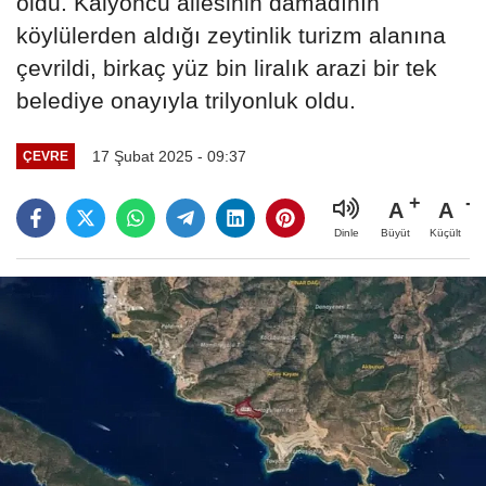
oldu. Kalyoncu ailesinin damadının
köylülerden aldığı zeytinlik turizm alanına
çevrildi, birkaç yüz bin liralık arazi bir tek
belediye onayıyla trilyonluk oldu.
17 Şubat 2025 - 09:37
ÇEVRE
A
A
Büyüt
Küçült
Dinle