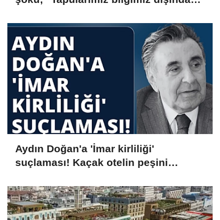
iptal edildi, şirketlere devredildi"
Aydın Doğan'a 'İmar kirliliği'
suçlaması! Kaçak otelin peşini
bırakmıyor