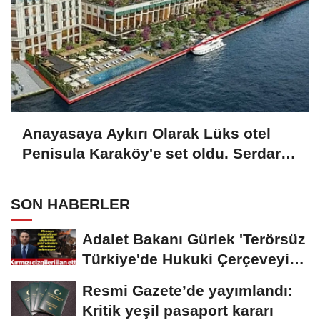
Anayasaya Aykırı Olarak Lüks otel
Penisula Karaköy'e set oldu. Serdar
Bilgili ve Ferit Şahenk ortak...
SON HABERLER
Adalet Bakanı Gürlek 'Terörsüz
Türkiye'de Hukuki Çerçeveyi
Çizdi:...
Resmi Gazete’de yayımlandı:
Kritik yeşil pasaport kararı