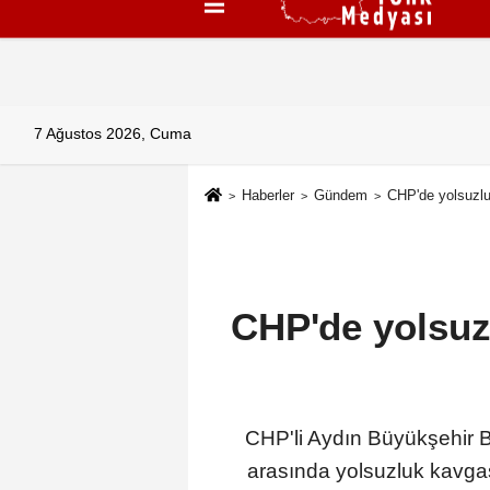
Künye
İletişim
Çerez Politikası
G
7 Ağustos 2026, Cuma
Haberler
Gündem
CHP'de yolsuzluk
CHP'de yolsuzl
CHP'li Aydın Büyükşehir B
arasında yolsuzluk kavgası