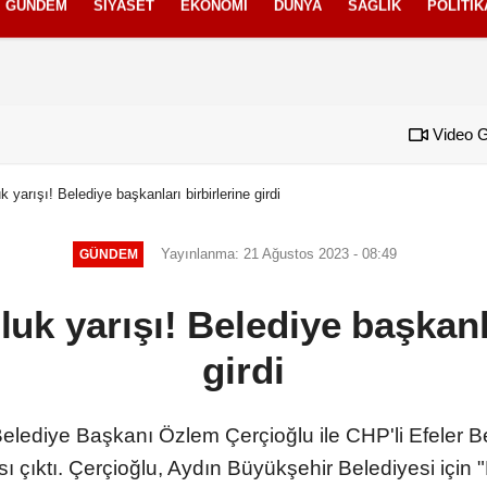
GÜNDEM
SIYASET
EKONOMI
DÜNYA
SAĞLIK
POLITIK
izlilik İlkeleri
Video G
 yarışı! Belediye başkanları birbirlerine girdi
Yayınlanma: 21 Ağustos 2023 - 08:49
GÜNDEM
uk yarışı! Belediye başkanla
girdi
elediye Başkanı Özlem Çerçioğlu ile CHP'li Efeler B
 çıktı. Çerçioğlu, Aydın Büyükşehir Belediyesi için "