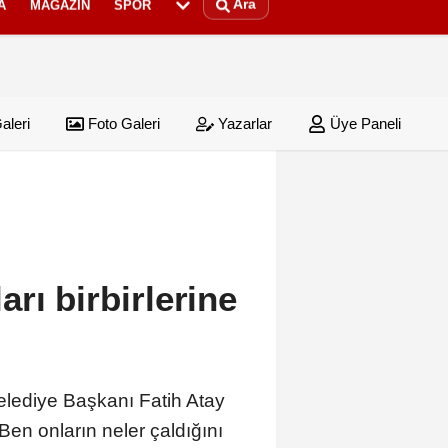
Ara
A
MAGAZIN
SPOR
aleri
Foto Galeri
Yazarlar
Üye Paneli
rı birbirlerine
elediye Başkanı Fatih Atay
Ben onların neler çaldığını