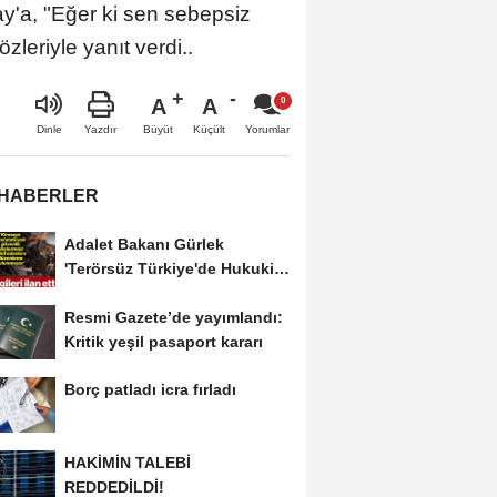
tay'a, "Eğer ki sen sebepsiz
leriyle yanıt verdi..
A
A
Büyüt
Küçült
Dinle
Yazdır
Yorumlar
 HABERLER
Adalet Bakanı Gürlek
'Terörsüz Türkiye'de Hukuki
Çerçeveyi Çizdi:...
Resmi Gazete’de yayımlandı:
Kritik yeşil pasaport kararı
Borç patladı icra fırladı
HAKİMİN TALEBİ
REDDEDİLDİ!