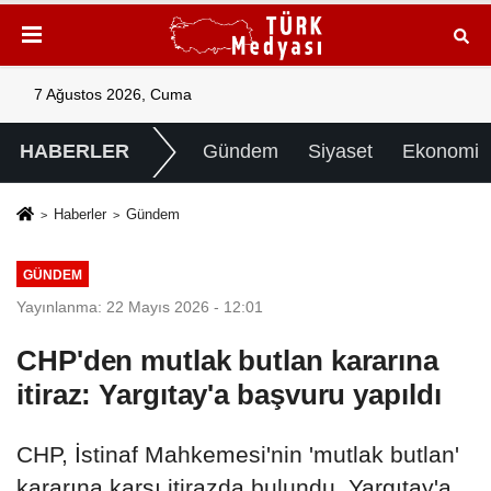
7 Ağustos 2026, Cuma
HABERLER
Gündem
Siyaset
Ekonomi
Haberler
Gündem
GÜNDEM
Yayınlanma: 22 Mayıs 2026 - 12:01
CHP'den mutlak butlan kararına
itiraz: Yargıtay'a başvuru yapıldı
CHP, İstinaf Mahkemesi'nin 'mutlak butlan'
kararına karşı itirazda bulundu. Yargıtay'a