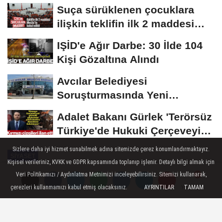
Tek çatı...
Suça sürüklenen çocuklara
ilişkin teklifin ilk 2 maddesi
kabul edildi
IŞİD'e Ağır Darbe: 30 İlde 104
Kişi Gözaltına Alındı
Avcılar Belediyesi
Soruşturmasında Yeni
Gelişme! Gözaltındaki 12...
Adalet Bakanı Gürlek 'Terörsüz
Türkiye'de Hukuki Çerçeveyi
Çizdi:...
Sizlere daha iyi hizmet sunabilmek adına sitemizde çerez konumlandırmaktayız.
SIYASET
Kişisel verileriniz, KVKK ve GDPR kapsamında toplanıp işlenir. Detaylı bilgi almak için
Yayınlanma: 21 Mayıs 2026 - 18:21
Veri Politikamızı / Aydınlatma Metnimizi inceleyebilirsiniz. Sitemizi kullanarak,
çerezleri kullanmamızı kabul etmiş olacaksınız.
AYRINTILAR
TAMAM
Yorumlar
Yorumlar
CHP için mutlak butlan kararı çıktı
CHP’nin 38’inci Olağan Kurultayı ile 21’inci