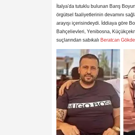
İtalya'da tutuklu bulunan Barış Boyun
örgütsel faaliyetlerinin devamını s
arayışı içerisindeydi. İddiaya göre 
Bahçelievleri, Yenibosna, Küçükçekme
suçlarından sabıkalı
Beratcan Gökde