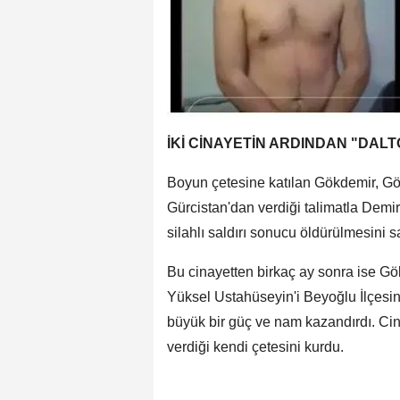
İKİ CİNAYETİN ARDINDAN "DAL
Boyun çetesine katılan Gökdemir, Gö
Gürcistan'dan verdiği talimatla Demi
silahlı saldırı sonucu öldürülmesini s
Bu cinayetten birkaç ay sonra ise G
Yüksel Ustahüseyin'i Beyoğlu İlçesi
büyük bir güç ve nam kazandırdı. Ci
verdiği kendi çetesini kurdu.