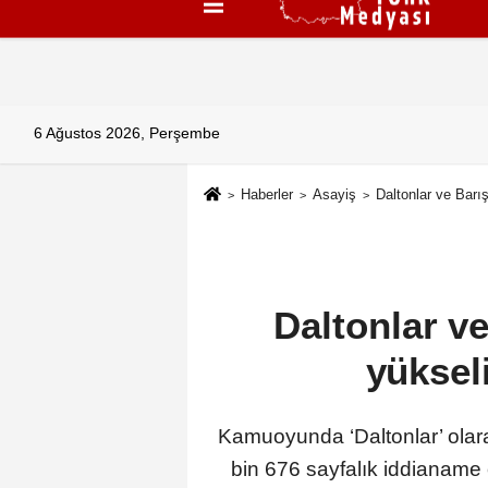
Künye
İletişim
Çerez Politikası
G
6 Ağustos 2026, Perşembe
Haberler
Asayiş
Daltonlar ve Barı
Daltonlar v
yüksel
Kamuoyunda ‘Daltonlar’ olara
bin 676 sayfalık iddianame o