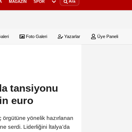
Ara
A
MAGAZIN
SPOR
aleri
Foto Galeri
Yazarlar
Üye Paneli
da tansiyonu
in euro
ç örgütüne yönelik hazırlanan
 serdi. Liderliğini İtalya’da