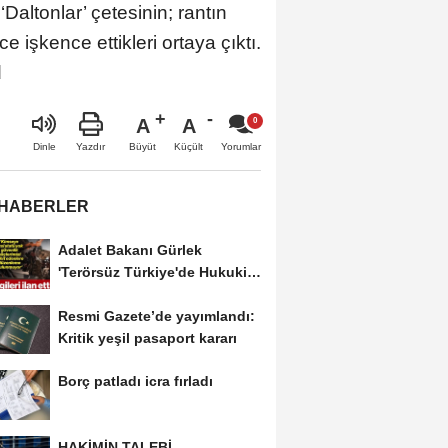
Daltonlar’ çetesinin; rantın
 işkence ettikleri ortaya çıktı.
d
A
A
Büyüt
Küçült
Dinle
Yazdır
Yorumlar
 HABERLER
Adalet Bakanı Gürlek
'Terörsüz Türkiye'de Hukuki
Çerçeveyi Çizdi:...
Resmi Gazete’de yayımlandı:
Kritik yeşil pasaport kararı
Borç patladı icra fırladı
HAKİMİN TALEBİ