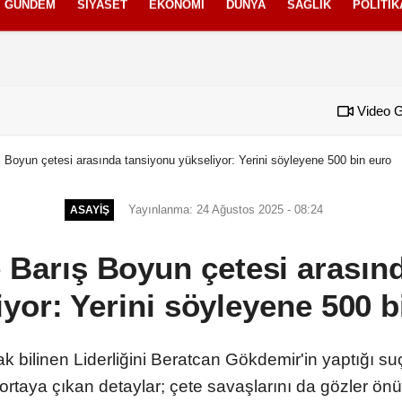
GÜNDEM
SIYASET
EKONOMI
DÜNYA
SAĞLIK
POLITIK
izlilik İlkeleri
Video G
ş Boyun çetesi arasında tansiyonu yükseliyor: Yerini söyleyene 500 bin euro
Yayınlanma: 24 Ağustos 2025 - 08:24
ASAYIŞ
e Barış Boyun çetesi arasın
iyor: Yerini söyleyene 500 b
k bilinen Liderliğini Beratcan Gökdemir'in yaptığı su
rtaya çıkan detaylar; çete savaşlarını da gözler önüne