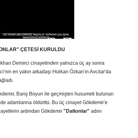
TONLAR" ÇETESİ KURULDU
khan Demirci cinayetinden yalnızca üç ay sonra
rci'nin en yakın arkadaşı Hürkan Özkan'ın Avcılar'da
ağladı.
ökdemir, Barış Boyun ile geçmişten husumeti bulunan
nde adamlarına öldürttü. Bu üç cinayet Gökdemir'e
nayetlerin ardından Gökdemir
"Daltonlar"
adını