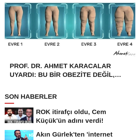
PROF. DR. AHMET KARACALAR
UYARDI: BU BİR OBEZİTE DEĞİL,
İLKEL ÇAĞLARDAN KALAN
'EVRİMSEL' BİR MİRAS
SON HABERLER
ROK itirafçı oldu, Cem
Küçük'ün adını verdi!
Akın Gürlek'ten 'internet