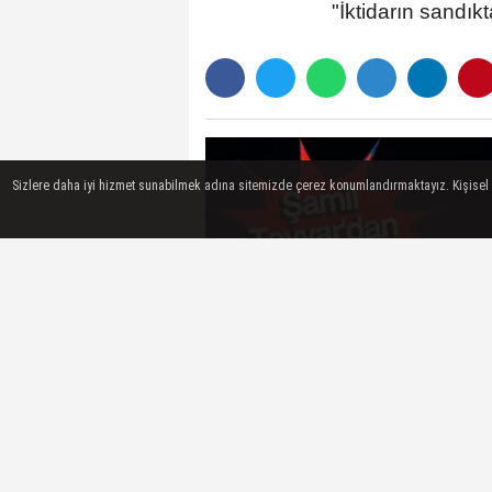
"İktidarın sandı
Sizlere daha iyi hizmet sunabilmek adına sitemizde çerez konumlandırmaktayız. Kişisel ver