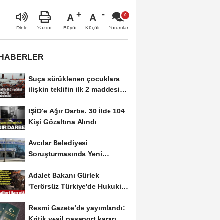
A
A
Büyüt
Küçült
Dinle
Yazdır
Yorumlar
 HABERLER
Suça sürüklenen çocuklara
ilişkin teklifin ilk 2 maddesi
kabul edildi
IŞİD'e Ağır Darbe: 30 İlde 104
Kişi Gözaltına Alındı
Avcılar Belediyesi
Soruşturmasında Yeni
Gelişme! Gözaltındaki 12...
Adalet Bakanı Gürlek
'Terörsüz Türkiye'de Hukuki
Çerçeveyi Çizdi:...
Resmi Gazete’de yayımlandı:
Kritik yeşil pasaport kararı