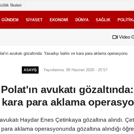
izlilik İlkeleri
GÜNDEM
SIYASET
EKONOMI
DÜNYA
SAĞLIK
POLITIK
Video G
lat'ın avukatı gözaltında: Yasadışı bahis ve kara para aklama operasyonu
Yayınlanma: 06 Haziran 2026 - 20:57
ASAYIŞ
Polat'ın avukatı gözaltında
 kara para aklama operasy
n avukatı Haydar Enes Çetinkaya gözaltına alındı. Çet
 para aklama operasyonunda gözaltına alındığı öğren