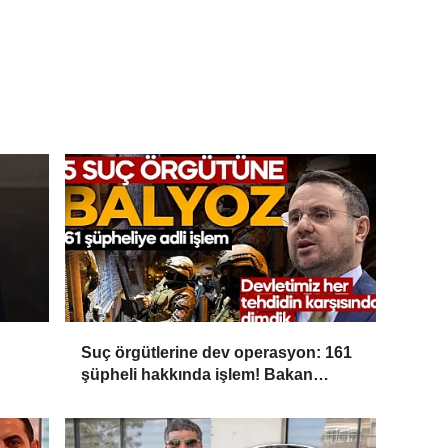
Suç örgütlerine dev operasyon: 161
şüpheli hakkında işlem! Bakan
Gürlek: Devletimiz her tehdidin
karşısında dimdik