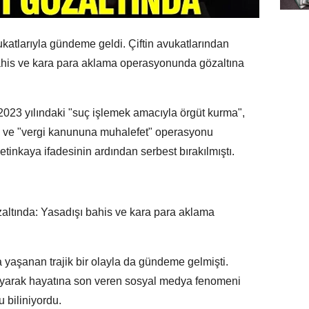
vukatlarıyla gündeme geldi. Çiftin avukatlarından
ahis ve kara para aklama operasyonunda gözaltına
ı 2023 yılındaki "suç işlemek amacıyla örgüt kurma",
a" ve "vergi kanununa muhalefet" operasyonu
tinkaya ifadesinin ardından serbest bırakılmıştı.
yaşanan trajik bir olayla da gündeme gelmişti.
tlayarak hayatına son veren sosyal medya fenomeni
 biliniyordu.