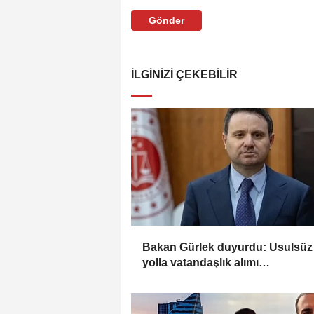
Gönder
İLGINIZI ÇEKEBILIR
Bakan Gürlek duyurdu: Usulsüz
yolla vatandaşlık alımı
soruşturmasında 72 şüpheli
gözaltında