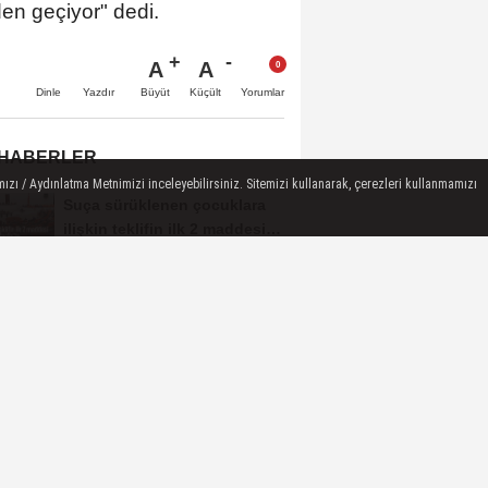
en geçiyor" dedi.
A
A
Büyüt
Küçült
Dinle
Yazdır
Yorumlar
 HABERLER
ızı / Aydınlatma Metnimizi inceleyebilirsiniz. Sitemizi kullanarak, çerezleri kullanmamızı
Suça sürüklenen çocuklara
ilişkin teklifin ilk 2 maddesi
kabul edildi
IŞİD'e Ağır Darbe: 30 İlde 104
Kişi Gözaltına Alındı
Avcılar Belediyesi
Soruşturmasında Yeni
Gelişme! Gözaltındaki 12...
Adalet Bakanı Gürlek
'Terörsüz Türkiye'de Hukuki
Çerçeveyi Çizdi:...