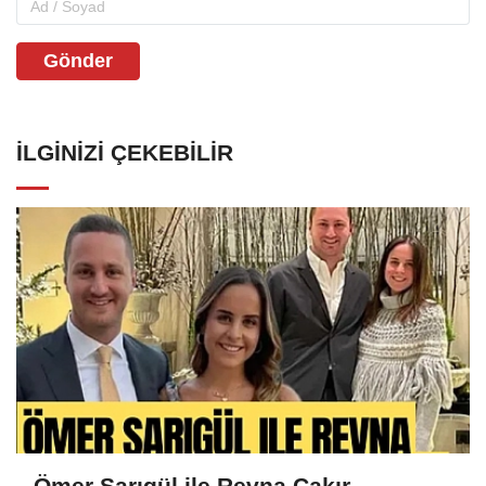
Gönder
İLGINIZI ÇEKEBILIR
Ömer Sarıgül ile Revna Çakır