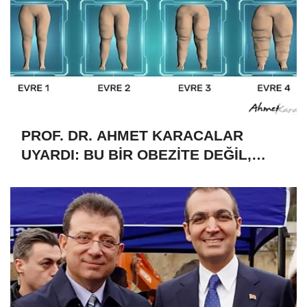
PROF. DR. AHMET KARACALAR
UYARDI: BU BİR OBEZİTE DEĞİL,
İLKEL ÇAĞLARDAN KALAN
'EVRİMSEL' BİR MİRAS