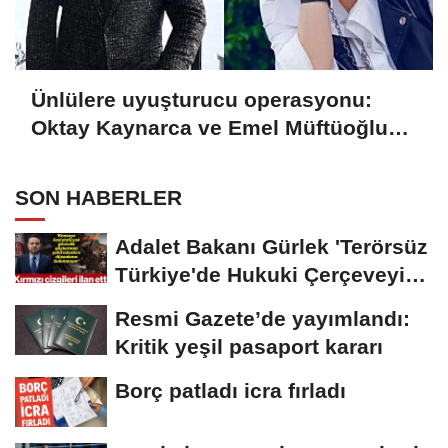
Ünlülere uyuşturucu operasyonu:
Oktay Kaynarca ve Emel Müftüoğlu
dahil 6 kişiye gözaltı
SON HABERLER
Adalet Bakanı Gürlek 'Terörsüz
Türkiye'de Hukuki Çerçeveyi
Çizdi:...
Resmi Gazete’de yayımlandı:
Kritik yeşil pasaport kararı
Borç patladı icra fırladı