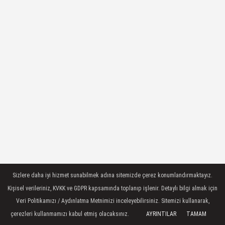
Sizlere daha iyi hizmet sunabilmek adına sitemizde çerez konumlandırmaktayız.
Kişisel verileriniz, KVKK ve GDPR kapsamında toplanıp işlenir. Detaylı bilgi almak için
Veri Politikamızı / Aydınlatma Metnimizi inceleyebilirsiniz. Sitemizi kullanarak,
çerezleri kullanmamızı kabul etmiş olacaksınız.
AYRINTILAR
TAMAM