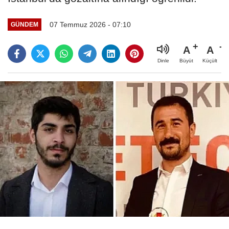
07 Temmuz 2026 - 07:10
GÜNDEM
A
A
Büyüt
Küçült
Dinle