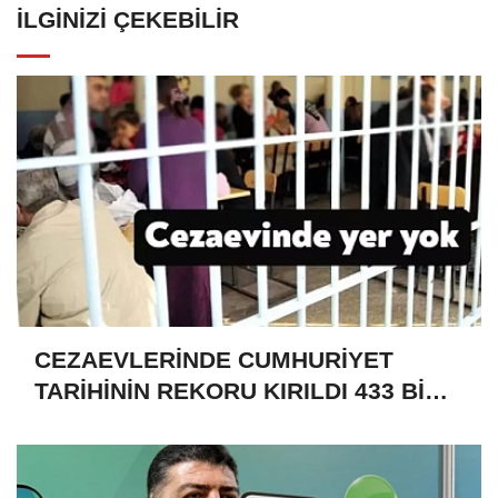
İLGINIZI ÇEKEBILIR
CEZAEVLERİNDE CUMHURİYET
TARİHİNİN REKORU KIRILDI 433 BİN
520 KİŞİ VAR!