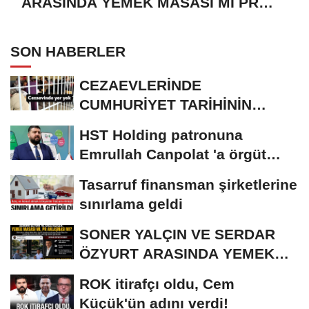
ARASINDA YEMEK MASASI MI PR
ANLAŞMASI MI?
SON HABERLER
CEZAEVLERİNDE
CUMHURİYET TARİHİNİN
REKORU KIRILDI 433 BİN 520
HST Holding patronuna
KİŞİ...
Emrullah Canpolat 'a örgüt
liderliğinden iddianame...
Tasarruf finansman şirketlerine
sınırlama geldi
SONER YALÇIN VE SERDAR
ÖZYURT ARASINDA YEMEK
MASASI MI PR ANLAŞMASI...
ROK itirafçı oldu, Cem
Küçük'ün adını verdi!