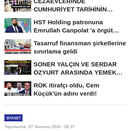
CEZAEVLERİNDE
CUMHURİYET TARİHİNİN
REKORU KIRILDI 433 BİN 520
HST Holding patronuna
KİŞİ...
Emrullah Canpolat 'a örgüt
liderliğinden iddianame...
Tasarruf finansman şirketlerine
sınırlama geldi
SONER YALÇIN VE SERDAR
ÖZYURT ARASINDA YEMEK
MASASI MI PR ANLAŞMASI...
ROK itirafçı oldu, Cem
Küçük'ün adını verdi!
SIYASET
Yayınlanma: 07 Temmuz 2026 - 06:37