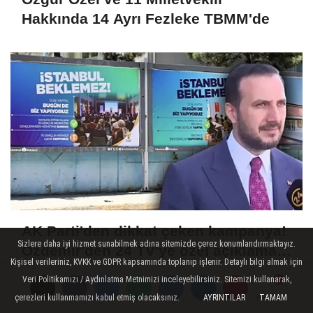
Hakkında 14 Ayrı Fezleke TBMM'de
AK Parti'den dikkat çeken kampanya!
Sizlere daha iyi hizmet sunabilmek adına sitemizde çerez konumlandırmaktayız.
Özdemir'den 24 TV'ye özel açıklama:
Kişisel verileriniz, KVKK ve GDPR kapsamında toplanıp işlenir. Detaylı bilgi almak için
CHP kaosla uğraşırken biz hizmet
Veri Politikamızı / Aydınlatma Metnimizi inceleyebilirsiniz. Sitemizi kullanarak,
peşindeyiz
çerezleri kullanmamızı kabul etmiş olacaksınız.
AYRINTILAR
TAMAM
Yorumlar
Yorumlar
Yorumlar