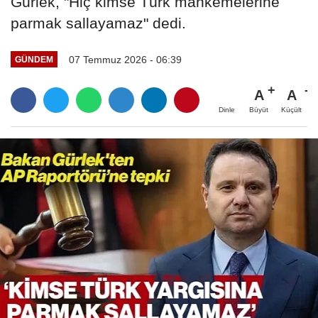
Gürlek, "Hiç kimse Türk mahkemelerine
parmak sallayamaz" dedi.
07 Temmuz 2026 - 06:39
GÜNDEM
A
A
Büyüt
Küçült
Dinle