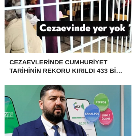
CEZAEVLERİNDE CUMHURİYET
TARİHİNİN REKORU KIRILDI 433 BİN
520 KİŞİ VAR!