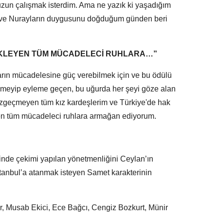
zun çalışmak isterdim. Ama ne yazık ki yaşadığım
n ve Nurayların duygusunu doğduğum günden beri
EKLEYEN TÜM MÜCADELECİ RUHLARA…”
arın mücadelesine güç verebilmek için ve bu ödülü
ğmeyip eyleme geçen, bu uğurda her şeyi göze alan
zgeçmeyen tüm kız kardeşlerim ve Türkiye'de hak
yen tüm mücadeleci ruhlara armağan ediyorum.
inde çekimi yapılan yönetmenliğini Ceylan’ın
İstanbul’a atanmak isteyen Samet karakterinin
r, Musab Ekici, Ece Bağcı, Cengiz Bozkurt, Münir