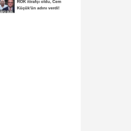
ROK itirafçı oldu, Cem
Küçük'ün adını verdi!