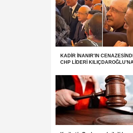
KADİR İNANIR'IN CENAZESİND
CHP LİDERİ KILIÇDAROĞLU'N
BÜYÜK SAYGISIZLIK !