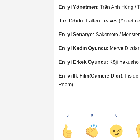
En İyi Yönetmen:
Trần Anh Hùng / T
Jüri Ödülü:
Fallen Leaves (Yönetmen
En İyi Senaryo:
Sakomoto / Monster
En İyi Kadın Oyuncu:
Merve Dizdar 
En İyi Erkek Oyuncu:
Kōji Yakusho 
En İyi İlk Film(Camere D'or):
Inside
Pham)