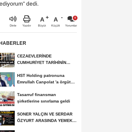
ediyorum” dedi.
A
A
Büyüt
Küçült
Dinle
Yazdır
Yorumlar
 HABERLER
CEZAEVLERİNDE
CUMHURİYET TARİHİNİN
REKORU KIRILDI 433 BİN 520
HST Holding patronuna
KİŞİ...
Emrullah Canpolat 'a örgüt
liderliğinden iddianame...
Tasarruf finansman
şirketlerine sınırlama geldi
SONER YALÇIN VE SERDAR
ÖZYURT ARASINDA YEMEK
MASASI MI PR ANLAŞMASI...