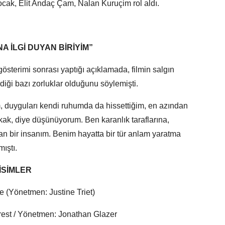
cak, Elit Andaç Çam, Nalan Kuruçim rol aldı.
 İLGİ DUYAN BİRİYİM”
österimi sonrası yaptığı açıklamada, filmin salgın
iği bazı zorluklar olduğunu söylemişti.
m, duyguları kendi ruhumda da hissettiğim, en azından
ak, diye düşünüyorum. Ben karanlık taraflarına,
yan bir insanım. Benim hayatta bir tür anlam yaratma
mıştı.
İSİMLER
 (Yönetmen: Justine Triet)
rest / Yönetmen: Jonathan Glazer