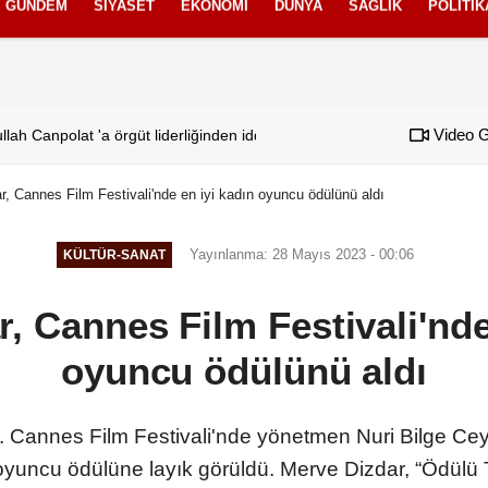
GÜNDEM
SIYASET
EKONOMI
DÜNYA
SAĞLIK
POLITIK
izlilik İlkeleri
Video G
ah Canpolat 'a örgüt liderliğinden iddianame hazırlandı.. Tüm malvarl
08:28
Tasarruf finansman
, Cannes Film Festivali'nde en iyi kadın oyuncu ödülünü aldı
Yayınlanma: 28 Mayıs 2023 - 00:06
KÜLTÜR-SANAT
, Cannes Film Festivali'nde
oyuncu ödülünü aldı
 Cannes Film Festivali'nde yönetmen Nuri Bilge Ceyl
n oyuncu ödülüne layık görüldü. Merve Dizdar, “Ödülü