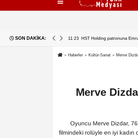
Künye
İletişim
Çerez Politikası
G
SON DAKİKA:
İN REKORU KIRILDI 433 BİN 520 KİŞİ VAR!
11:23
HST Holding patronuna Emrull
Haberler
Kültür-Sanat
Merve Dizdar
Merve Dizdar
Oyuncu Merve Dizdar, 76.
filmindeki rolüyle en iyi kadı