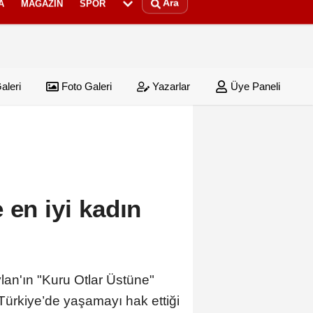
Ara
A
MAGAZIN
SPOR
aleri
Foto Galeri
Yazarlar
Üye Paneli
ığına el konuldu
 şirketlerine sınırlama geldi
00:34
SONER
 en iyi kadın
an'ın "Kuru Otlar Üstüne"
 Türkiye’de yaşamayı hak ettiği