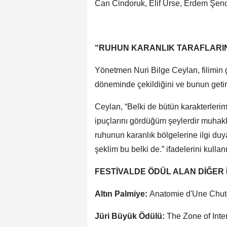
Can Cindoruk, Elif Ürse, Erdem Şeno
“RUHUN KARANLIK TARAFLARINA
Yönetmen Nuri Bilge Ceylan, filimin g
döneminde çekildiğini ve bunun getird
Ceylan, “Belki de bütün karakterleri
ipuçlarını gördüğüm şeylerdir muhakk
ruhunun karanlık bölgelerine ilgi du
şeklim bu belki de.” ifadelerini kullan
FESTİVALDE ÖDÜL ALAN DİĞER 
Altın Palmiye:
Anatomie d'Une Chute
Jüri Büyük Ödülü:
The Zone of Inte