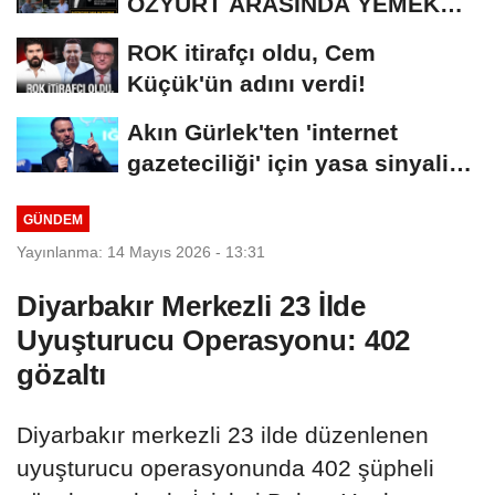
ÖZYURT ARASINDA YEMEK
MASASI MI PR ANLAŞMASI...
ROK itirafçı oldu, Cem
Küçük'ün adını verdi!
Akın Gürlek'ten 'internet
gazeteciliği' için yasa sinyali:
Tek çatı...
GÜNDEM
Yayınlanma: 14 Mayıs 2026 - 13:31
Diyarbakır Merkezli 23 İlde
Uyuşturucu Operasyonu: 402
gözaltı
Diyarbakır merkezli 23 ilde düzenlenen
uyuşturucu operasyonunda 402 şüpheli