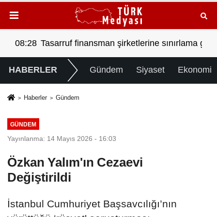
ASI MI?
at 'a örgüt liderliğinden iddianame hazırlandı.. Tüm ma
08:28
Tasarruf finansman şirketlerine sınırlama geld
00:
HABERLER
Gündem
Siyaset
Ekonomi
Haberler
Gündem
GÜNDEM
Yayınlanma: 14 Mayıs 2026 - 16:03
Özkan Yalım'ın Cezaevi
Değiştirildi
İstanbul Cumhuriyet Başsavcılığı’nın