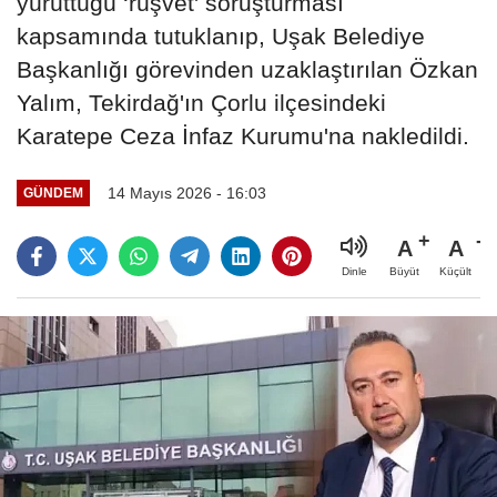
yürüttüğü ‘rüşvet' soruşturması
kapsamında tutuklanıp, Uşak Belediye
Başkanlığı görevinden uzaklaştırılan Özkan
Yalım, Tekirdağ'ın Çorlu ilçesindeki
Karatepe Ceza İnfaz Kurumu'na nakledildi.
14 Mayıs 2026 - 16:03
GÜNDEM
A
A
Büyüt
Küçült
Dinle