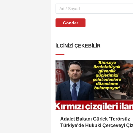
Gönder
İLGINIZI ÇEKEBILIR
Adalet Bakanı Gürlek 'Terörsüz
Türkiye'de Hukuki Çerçeveyi Çiz
'Hiçbir Kişiye Özel Statü Tanınmı