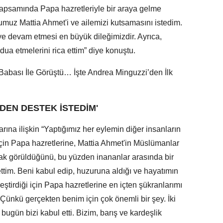
kapsamında Papa hazretleriyle bir araya gelme
muz Mattia Ahmet'i ve ailemizi kutsamasını istedim.
e devam etmesi en büyük dileğimizdir. Ayrıca,
ua etmelerini rica ettim” diye konuştu.
DEN DESTEK İSTEDİM'
ına ilişkin “Yaptığımız her eylemin diğer insanların
çin Papa hazretlerine, Mattia Ahmet'in Müslümanlar
rak görüldüğünü, bu yüzden inananlar arasında bir
ttim. Beni kabul edip, huzuruna aldığı ve hayatımın
eştirdiği için Papa hazretlerine en içten şükranlarımı
ünkü gerçekten benim için çok önemli bir şey. İki
ugün bizi kabul etti. Bizim, barış ve kardeşlik