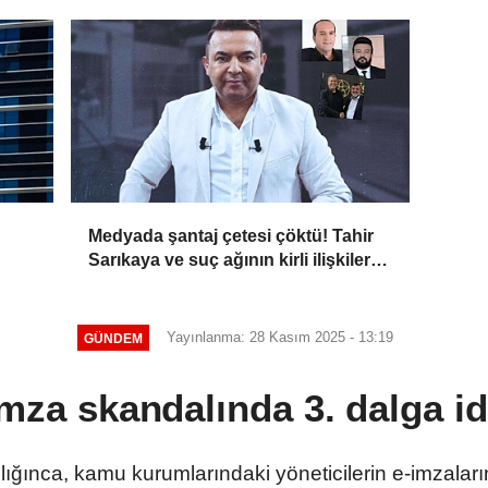
Medyada şantaj çetesi çöktü! Tahir
Sarıkaya ve suç ağının kirli ilişkiler
zinciri...
Yayınlanma: 28 Kasım 2025 - 13:19
GÜNDEM
imza skandalında 3. dalga i
ğınca, kamu kurumlarındaki yöneticilerin e-imzalar