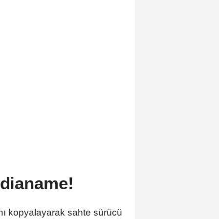
ddianame!
ını kopyalayarak sahte sürücü