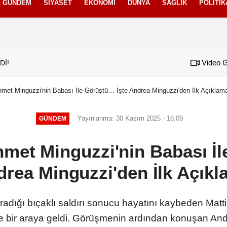
GÜNDEM
SIYASET
EKONOMI
DÜNYA
SAĞLIK
POLITIK
izlilik İlkeleri
Video G
Dİ!
07:52
Borç patladı icra f
met Minguzzi'nin Babası İle Görüştü… İşte Andrea Minguzzi'den İlk Açıklam
Yayınlanma: 30 Kasım 2025 - 16:09
GÜNDEM
hmet Minguzzi'nin Babası İl
rea Minguzzi'den İlk Açık
adığı bıçaklı saldırı sonucu hayatını kaybeden Matt
le bir araya geldi. Görüşmenin ardından konuşan And