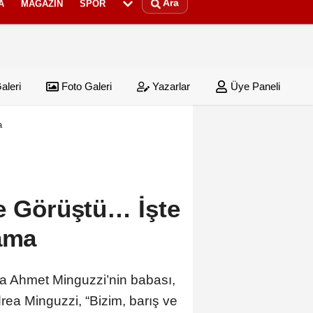
Ara
A
MAGAZIN
SPOR
aleri
Foto Galeri
Yazarlar
Üye Paneli
ırladı
a
e Görüştü… İşte
lama
ia Ahmet Minguzzi’nin babası,
rea Minguzzi, “Bizim, barış ve