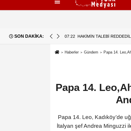
Künye
İletişim
Çerez Politikası
G
SON DAKİKA:
07:22
HAKİMİN TALEBİ REDDEDİL
Haberler
Gündem
Papa 14. Leo,Ah
Papa 14. Leo,A
And
Papa 14. Leo, Kadıköy’de uğr
İtalyan şef Andrea Minguzzi i