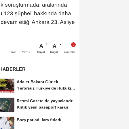
lik soruşturmada, aralarında
uğu 123 şüpheli hakkında daha
 devam ettiği Ankara 23. Asliye
A
A
Büyüt
Küçült
Dinle
Yazdır
Yorumlar
 HABERLER
Adalet Bakanı Gürlek
'Terörsüz Türkiye'de Hukuki
Çerçeveyi Çizdi:...
Resmi Gazete’de yayımlandı:
Kritik yeşil pasaport kararı
Borç patladı icra fırladı