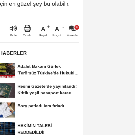
in en güzel şey bu olabilir.
A
A
Büyüt
Küçült
Dinle
Yazdır
Yorumlar
 HABERLER
Adalet Bakanı Gürlek
'Terörsüz Türkiye'de Hukuki
Çerçeveyi Çizdi:...
Resmi Gazete’de yayımlandı:
Kritik yeşil pasaport kararı
Borç patladı icra fırladı
HAKİMİN TALEBİ
REDDEDİLDİ!