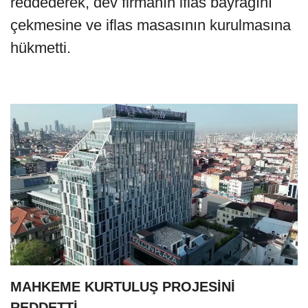
reddederek, dev firmanın iflas bayrağını
çekmesine ve iflas masasının kurulmasına
hükmetti.
MAHKEME KURTULUŞ PROJESİNİ
REDDETTİ