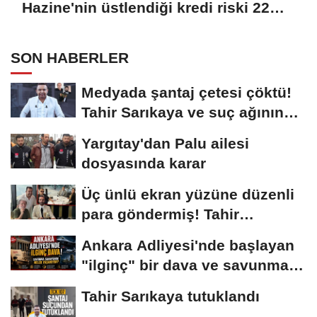
Hazine'nin üstlendiği kredi riski 22
milyar doları aştı
SON HABERLER
Medyada şantaj çetesi çöktü!
Tahir Sarıkaya ve suç ağının
kirli...
Yargıtay'dan Palu ailesi
dosyasında karar
Üç ünlü ekran yüzüne düzenli
para göndermiş! Tahir
Sarıkaya...
Ankara Adliyesi'nde başlayan
"ilginç" bir dava ve savunma
sanayiinde...
Tahir Sarıkaya tutuklandı