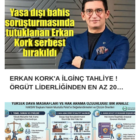
ERKAN KORK'A İLGİNÇ TAHLİYE !
ÖRGÜT LİDERLİĞİNDEN EN AZ 20
YILLA YARGILANIYORDU 4 AY YATTI
ÇIKTI!