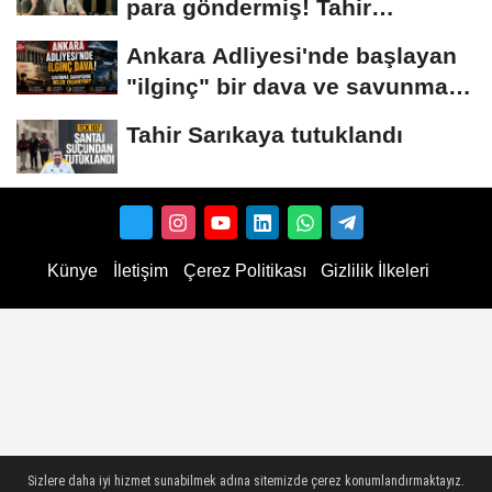
para göndermiş! Tahir
Sarıkaya...
Ankara Adliyesi'nde başlayan
"ilginç" bir dava ve savunma
sanayiinde...
Tahir Sarıkaya tutuklandı
Künye
İletişim
Çerez Politikası
Gizlilik İlkeleri
Sizlere daha iyi hizmet sunabilmek adına sitemizde çerez konumlandırmaktayız.