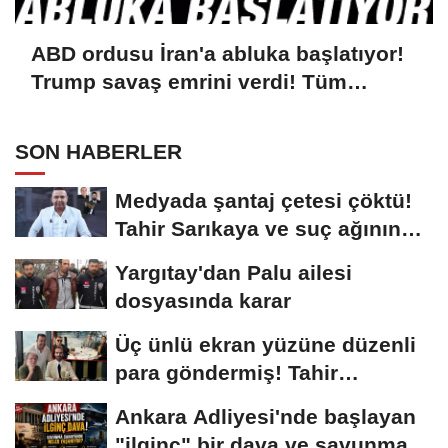
ABD ordusu İran'a abluka başlatıyor!
Trump savaş emrini verdi! Tüm
dünyaya ilan ettiler
SON HABERLER
Medyada şantaj çetesi çöktü!
Tahir Sarıkaya ve suç ağının
kirli...
Yargıtay'dan Palu ailesi
dosyasında karar
Üç ünlü ekran yüzüne düzenli
para göndermiş! Tahir
Sarıkaya...
Ankara Adliyesi'nde başlayan
"ilginç" bir dava ve savunma