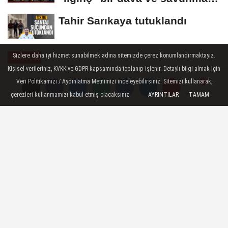
sanayiinde...
Tahir Sarıkaya tutuklandı
Sizlere daha iyi hizmet sunabilmek adına sitemizde çerez konumlandırmaktayız.
GÜNDEM
Kişisel verileriniz, KVKK ve GDPR kapsamında toplanıp işlenir. Detaylı bilgi almak için
Yayınlanma: 20 Ekim 2025 - 13:22
Veri Politikamızı / Aydınlatma Metnimizi inceleyebilirsiniz. Sitemizi kullanarak,
Yargıtay Başkanı Kerkez: AYM bir
çerezleri kullanmamızı kabul etmiş olacaksınız.
AYRINTILAR
TAMAM
Yorumlar
Yorumlar
ihlal kararı verdiği zaman tüm
kurumlar buna uymalı
Yargıtay Başkanı Ömer Kerkez, "Anayasa
Mahkememiz bir ihlal kararı verdiği zaman
tüm kurumların, tüm yargı organlarının,
hepimizin buna uyması ve gereğini yerine
getirmesi gerekir. Çünkü kesinlikle şu