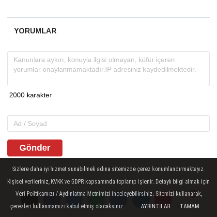
YORUMLAR
Gönder
Sizlere daha iyi hizmet sunabilmek adına sitemizde çerez konumlandırmaktayız.
Kişisel verileriniz, KVKK ve GDPR kapsamında toplanıp işlenir. Detaylı bilgi almak için
İLGINIZI ÇEKEBILIR
Veri Politikamızı / Aydınlatma Metnimizi inceleyebilirsiniz. Sitemizi kullanarak,
çerezleri kullanmamızı kabul etmiş olacaksınız.
AYRINTILAR
TAMAM
Yorumlar
Yorumlar
Yorumlar