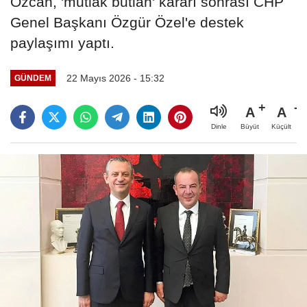
Özcan, 'mutlak butlan' kararı sonrası CHP
Genel Başkanı Özgür Özel'e destek
paylaşımı yaptı.
22 Mayıs 2026 - 15:32
GÜNDEM
A
A
Büyüt
Küçült
Dinle