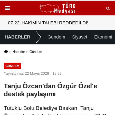
ALEBİ REDDEDİLDİ!
07:52
Borç patladı icra fırl
HABERLER
Gündem
Siyaset
Ekonomi
Haberler
Gündem
GÜNDEM
Yayınlanma: 22 Mayıs 2026 - 15:32
Tanju Özcan'dan Özgür Özel'e
destek paylaşımı
Tutuklu Bolu Belediye Başkanı Tanju