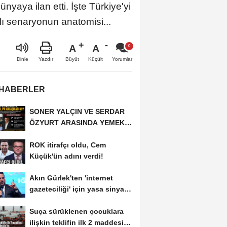
nyaya ilan etti. İşte Türkiye'yi
lı senaryonun anatomisi...
A
A
Büyüt
Küçült
Dinle
Yazdır
Yorumlar
 HABERLER
SONER YALÇIN VE SERDAR
ÖZYURT ARASINDA YEMEK
MASASI MI PR ANLAŞMASI...
ROK itirafçı oldu, Cem
Küçük'ün adını verdi!
Akın Gürlek'ten 'internet
gazeteciliği' için yasa sinyali:
Tek çatı...
Suça sürüklenen çocuklara
ilişkin teklifin ilk 2 maddesi