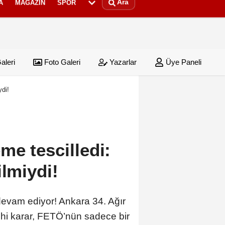
Ara
A
MAGAZIN
SPOR
aleri
Foto Galeri
Yazarlar
Üye Paneli
ydi!
me tescilledi:
ilmiydi!
 devam ediyor! Ankara 34. Ağır
ihi karar, FETÖ’nün sadece bir