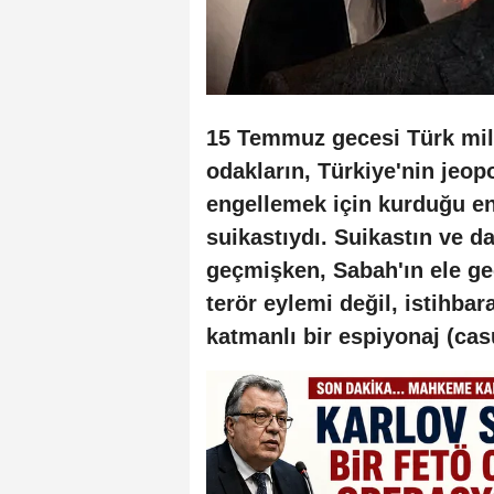
15 Temmuz gecesi Türk mill
odakların, Türkiye'nin jeopo
engellemek için kurduğu en
suikastıydı. Suikastın ve da
geçmişken, Sabah'ın ele geç
terör eylemi değil, istihbar
katmanlı bir espiyonaj (ca