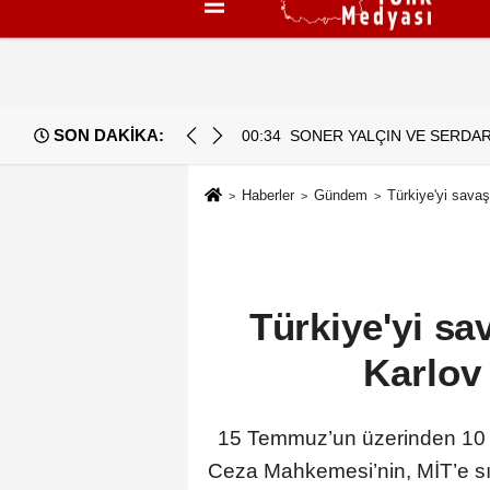
Künye
İletişim
Çerez Politikası
G
SON DAKİKA:
ARASINDA YEMEK MASASI MI PR ANLAŞMASI MI?
00:34
SONER YALÇIN VE SERDAR
Haberler
Gündem
Türkiye'yi savaş
Türkiye'yi sa
Karlov 
15 Temmuz’un üzerinden 10 yıl
Ceza Mahkemesi’nin, MİT’e sız