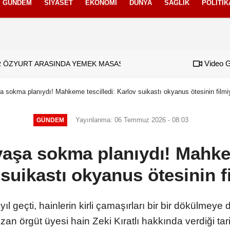
GÜNDEM
SIYASET
EKONOMI
DÜNYA
SAĞLIK
POLITIK
izlilik İlkeleri
Video G
 ÖZYURT ARASINDA YEMEK MASASI MI PR ANLAŞMASI MI?
a sokma planıydı! Mahkeme tescilledi: Karlov suikastı okyanus ötesinin filmi
Yayınlanma: 06 Temmuz 2026 - 08:03
GÜNDEM
vaşa sokma planıydı! Mahke
suikastı okyanus ötesinin f
 geçti, hainlerin kirli çamaşırları bir bir dökülmeye
an örgüt üyesi hain Zeki Kıratlı hakkında verdiği tar