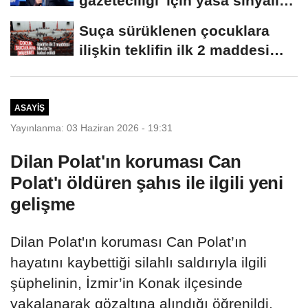
gazeteciliği' için yasa sinyali:
Tek çatı...
Suça sürüklenen çocuklara
ilişkin teklifin ilk 2 maddesi
kabul edildi
ASAYIŞ
Yayınlanma: 03 Haziran 2026 - 19:31
Dilan Polat'ın koruması Can
Polat'ı öldüren şahıs ile ilgili yeni
gelişme
Dilan Polat'ın koruması Can Polat’ın
hayatını kaybettiği silahlı saldırıyla ilgili
şüphelinin, İzmir’in Konak ilçesinde
yakalanarak gözaltına alındığı öğrenildi.