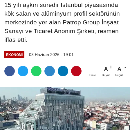
15 yılı aşkın süredir İstanbul piyasasında
kök salan ve alüminyum profil sektörünün
merkezinde yer alan Patrop Group İnşaat
Sanayi ve Ticaret Anonim Şirketi, resmen
iflas etti.
03 Haziran 2026 - 19:01
EKONOMI
A
A
Büyüt
Küçült
Dinle