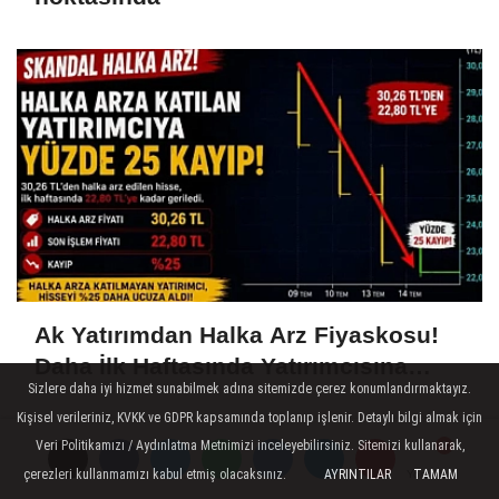
Ak Yatırımdan Halka Arz Fiyaskosu!
Daha İlk Haftasında Yatırımcısına
Sizlere daha iyi hizmet sunabilmek adına sitemizde çerez konumlandırmaktayız.
Yüzde 25 Kaybettirdi
Kişisel verileriniz, KVKK ve GDPR kapsamında toplanıp işlenir. Detaylı bilgi almak için
Veri Politikamızı / Aydınlatma Metnimizi inceleyebilirsiniz. Sitemizi kullanarak,
çerezleri kullanmamızı kabul etmiş olacaksınız.
AYRINTILAR
TAMAM
Yorumlar
Yorumlar
Yorumlar