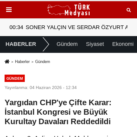
T ARASINDA YEMEK MASASI MI PR ANLAŞMASI MI
08:28
Tasarruf finansman şirketlerine sınırlama geld
HABERLER
Gündem
Siyaset
Ekonomi
Haberler
Gündem
GÜNDEM
Yayınlanma: 04 Haziran 2026 - 12:34
Yargıdan CHP'ye Çifte Karar:
İstanbul Kongresi ve Büyük
Kurultay Davaları Reddedildi