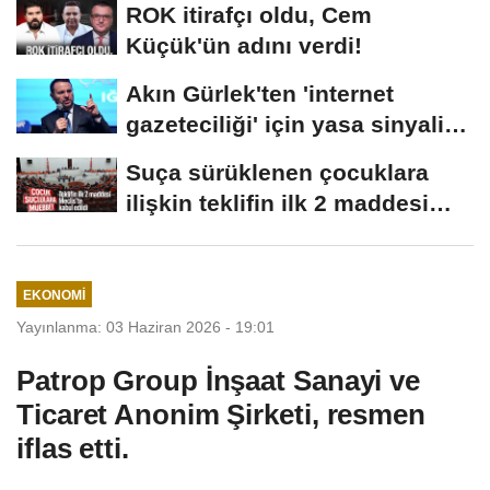
ROK itirafçı oldu, Cem
Küçük'ün adını verdi!
Akın Gürlek'ten 'internet
gazeteciliği' için yasa sinyali:
Tek çatı...
Suça sürüklenen çocuklara
ilişkin teklifin ilk 2 maddesi
kabul edildi
EKONOMI
Yayınlanma: 03 Haziran 2026 - 19:01
Patrop Group İnşaat Sanayi ve
Ticaret Anonim Şirketi, resmen
iflas etti.