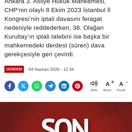
Ankara 3. Asliye Hukuk Mahkemesi,
CHP’nin olaylı 8 Ekim 2023 İstanbul İl
Kongresi’nin iptali davasını feragat
nedeniyle reddederken, 38. Olağan
Kurultay’ın iptali talebini ise başka bir
mahkemedeki derdest (süren) dava
gerekçesiyle geri çevirdi.
04 Haziran 2026 - 12:34
GÜNDEM
A
A
Büyüt
Küçült
Dinle