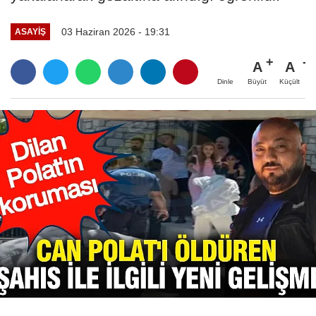
03 Haziran 2026 - 19:31
ASAYIŞ
A
A
Büyüt
Küçült
Dinle