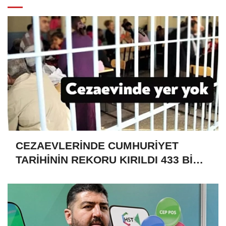
CEZAEVLERİNDE CUMHURİYET
TARİHİNİN REKORU KIRILDI 433 BİN
520 KİŞİ VAR!