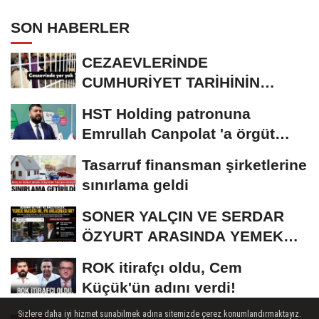
SON HABERLER
CEZAEVLERİNDE
CUMHURİYET TARİHİNİN
REKORU KIRILDI 433 BİN 520
HST Holding patronuna
KİŞİ...
Emrullah Canpolat 'a örgüt
liderliğinden iddianame...
Tasarruf finansman şirketlerine
sınırlama geldi
SONER YALÇIN VE SERDAR
ÖZYURT ARASINDA YEMEK
MASASI MI PR ANLAŞMASI...
ROK itirafçı oldu, Cem
Küçük'ün adını verdi!
Sizlere daha iyi hizmet sunabilmek adına sitemizde çerez konumlandırmaktayız.