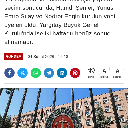
seçim sonucunda, Hamdi Şenler, Yunus
Emre Sılay ve Nedret Engin kurulun yeni
üyeleri oldu. Yargıtay Büyük Genel
Kurulu'nda ise iki haftadır henüz sonuç
alınamadı.
04 Şubat 2026 - 12:18
GÜNDEM
A
A
Büyüt
Küçült
Dinle