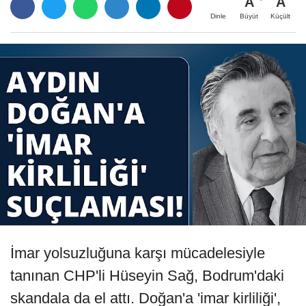
A
A
Büyüt
Küçült
Dinle
İmar yolsuzluğuna karşı mücadelesiyle
tanınan CHP'li Hüseyin Sağ, Bodrum'daki
skandala da el attı. Doğan'a 'imar kirliliği',