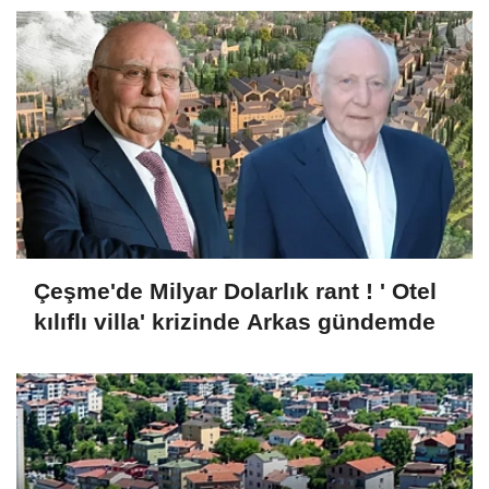
Çeşme'de Milyar Dolarlık rant ! ' Otel
kılıflı villa' krizinde Arkas gündemde