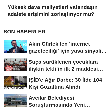
Yüksek dava maliyetleri vatandaşın
adalete erişimini zorlaştırıyor mu?
SON HABERLER
Akın Gürlek'ten 'internet
gazeteciliği' için yasa sinyali:
Tek çatı...
Suça sürüklenen çocuklara
ilişkin teklifin ilk 2 maddesi
kabul edildi
IŞİD'e Ağır Darbe: 30 İlde 104
Kişi Gözaltına Alındı
Avcılar Belediyesi
Soruşturmasında Yeni
Gelişme! Gözaltındaki 12...