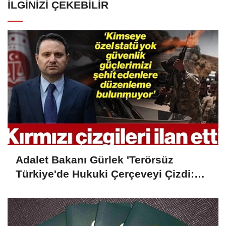
İLGINIZI ÇEKEBILIR
Adalet Bakanı Gürlek 'Terörsüz
Türkiye'de Hukuki Çerçeveyi Çizdi:
'Hiçbir Kişiye Özel Statü Tanınmıyor'