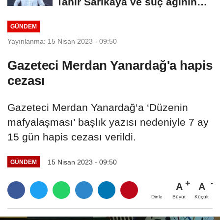
Tahir Sarıkaya ve suç ağının
kirli...
GÜNDEM
Yayınlanma: 15 Nisan 2023 - 09:50
Gazeteci Merdan Yanardağ'a hapis
cezası
Gazeteci Merdan Yanardağ‘a ‘Düzenin
mafyalaşması’ başlık yazısı nedeniyle 7 ay
15 gün hapis cezası verildi.
15 Nisan 2023 - 09:50
GÜNDEM
A
A
Büyüt
Küçült
Dinle