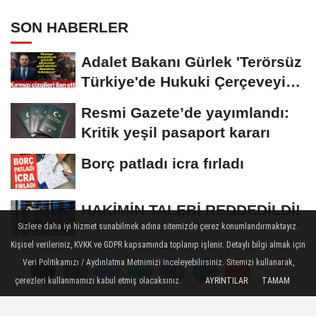
SON HABERLER
Adalet Bakanı Gürlek 'Terörsüz
Türkiye'de Hukuki Çerçeveyi
Çizdi:...
Resmi Gazete’de yayımlandı:
Kritik yeşil pasaport kararı
Borç patladı icra fırladı
HAKİMİN TALEBİ REDDEDİLDİ!
Sizlere daha iyi hizmet sunabilmek adına sitemizde çerez konumlandırmaktayız.
Kişisel verileriniz, KVKK ve GDPR kapsamında toplanıp işlenir. Detaylı bilgi almak için
Medyada şantaj çetesi çöktü!
Veri Politikamızı / Aydınlatma Metnimizi inceleyebilirsiniz. Sitemizi kullanarak,
Tahir Sarıkaya ve suç ağının
çerezleri kullanmamızı kabul etmiş olacaksınız.
AYRINTILAR
TAMAM
Yorumlar
Yorumlar
Yorumlar
kirli...
GÜNDEM