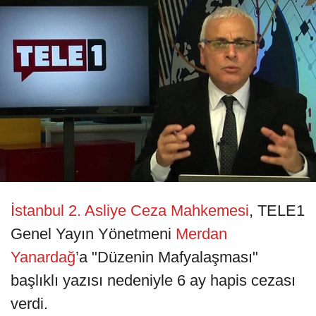
İstanbul 2. Asliye Ceza Mahkemesi
, TELE1
Genel Yayın Yönetmeni
Merdan
Yanardağ
’a "Düzenin Mafyalaşması"
başlıklı yazısı nedeniyle 6 ay hapis cezası
verdi.