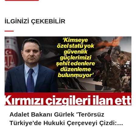
İLGINIZI ÇEKEBILIR
Adalet Bakanı Gürlek 'Terörsüz
Türkiye'de Hukuki Çerçeveyi Çizdi:
'Hiçbir Kişiye Özel Statü Tanınmıyor'