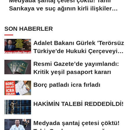
Medyada şantaj çetesi çöktü! Tahir
Sarıkaya ve suç ağının kirli ilişkiler
zinciri...
SON HABERLER
Adalet Bakanı Gürlek 'Terörsüz
Türkiye'de Hukuki Çerçeveyi
Çizdi:...
Resmi Gazete’de yayımlandı:
Kritik yeşil pasaport kararı
Borç patladı icra fırladı
HAKİMİN TALEBİ REDDEDİLDİ!
Medyada şantaj çetesi çöktü!