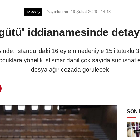
Yayınlanma: 16 Şubat 2026 - 14:48
ASAYIŞ
gütü' iddianamesinde detayl
nde, İstanbul'daki 16 eylem nedeniyle 15'i tutuklu
ocuklara yönelik istismar dahil çok sayıda suç isnat e
dosya ağır cezada görülecek
SON