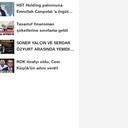
HST Holding patronuna
KİŞİ...
Emrullah Canpolat 'a örgüt
liderliğinden iddianame...
Tasarruf finansman
şirketlerine sınırlama geldi
SONER YALÇIN VE SERDAR
ÖZYURT ARASINDA YEMEK
MASASI MI PR ANLAŞMASI...
ROK itirafçı oldu, Cem
Küçük'ün adını verdi!