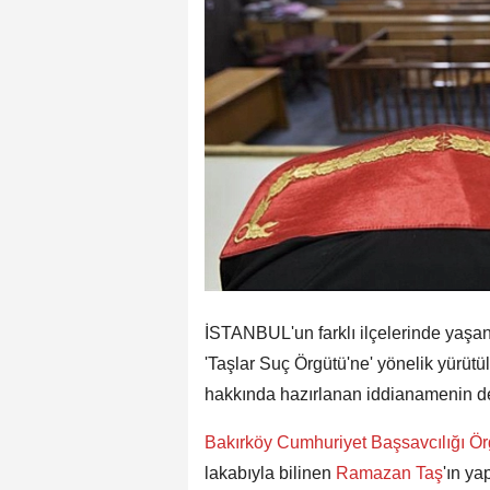
İSTANBUL'un farklı ilçelerinde yaşanan
'Taşlar Suç Örgütü'ne' yönelik yürüt
hakkında hazırlanan iddianamenin deta
Bakırköy Cumhuriyet Başsavcılığı Ö
lakabıyla bilinen
Ramazan Taş
'ın ya