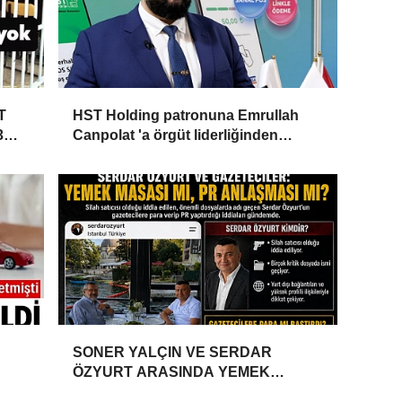
T
HST Holding patronuna Emrullah
3
Canpolat 'a örgüt liderliğinden
iddianame hazırlandı.. Tüm
malvarlığına el konuldu
SONER YALÇIN VE SERDAR
ÖZYURT ARASINDA YEMEK
MASASI MI PR ANLAŞMASI MI?