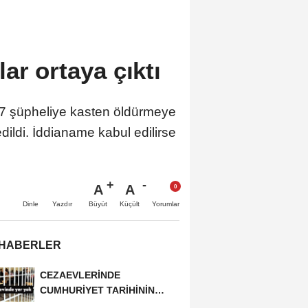
ar ortaya çıktı
 37 şüpheliye kasten öldürmeye
dildi. İddianame kabul edilirse
A
A
Büyüt
Küçült
Dinle
Yazdır
Yorumlar
 HABERLER
CEZAEVLERİNDE
CUMHURİYET TARİHİNİN
REKORU KIRILDI 433 BİN 520