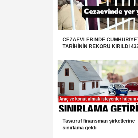
CEZAEVLERİNDE CUMHURİYE
TARİHİNİN REKORU KIRILDI 43
BİN 520 KİŞİ VAR!
Tasarruf finansman şirketlerine
sınırlama geldi