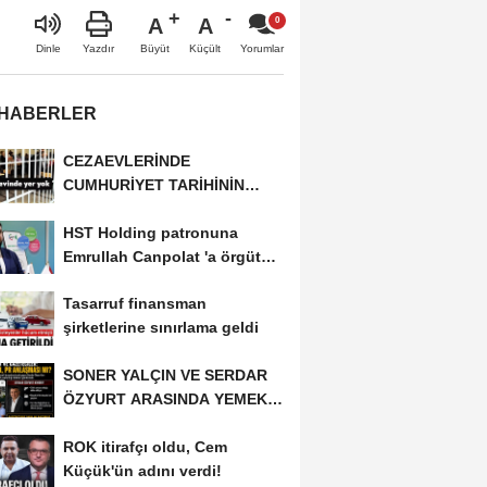
A
A
Büyüt
Küçült
Dinle
Yazdır
Yorumlar
 HABERLER
CEZAEVLERİNDE
CUMHURİYET TARİHİNİN
REKORU KIRILDI 433 BİN 520
HST Holding patronuna
KİŞİ...
Emrullah Canpolat 'a örgüt
liderliğinden iddianame...
Tasarruf finansman
şirketlerine sınırlama geldi
SONER YALÇIN VE SERDAR
ÖZYURT ARASINDA YEMEK
MASASI MI PR ANLAŞMASI...
ROK itirafçı oldu, Cem
Küçük'ün adını verdi!