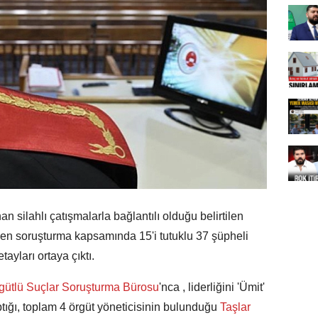
 silahlı çatışmalarla bağlantılı olduğu belirtilen
ülen soruşturma kapsamında 15'i tutuklu 37 şüpheli
yları ortaya çıktı.
rgütlü Suçlar Soruşturma Bürosu
'nca , liderliğini 'Ümit'
ptığı, toplam 4 örgüt yöneticisinin bulunduğu
Taşlar