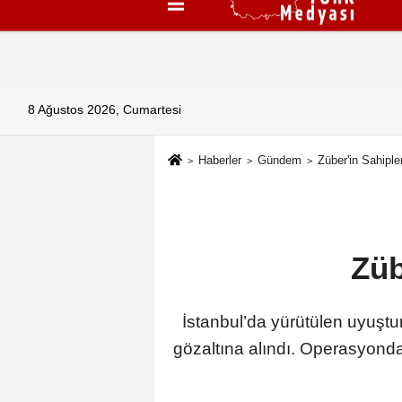
Künye
İletişim
Çerez Politikası
G
8 Ağustos 2026, Cumartesi
Haberler
Gündem
Züber'in Sahiple
Züb
İstanbul’da yürütülen uyuşt
gözaltına alındı. Operasyonda