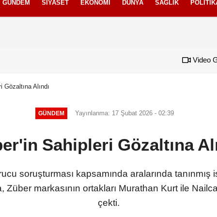
GÜNDEM
SIYASET
EKONOMI
DÜNYA
SAĞLIK
POLITIK
izlilik İlkeleri
Video G
ri Gözaltına Alındı
Yayınlanma: 17 Şubat 2026 - 02:39
GÜNDEM
er'in Sahipleri Gözaltına Al
urucu soruşturması kapsamında aralarında tanınmış is
, Züber markasının ortakları Murathan Kurt ile Nailca
çekti.