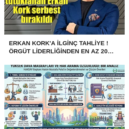
ERKAN KORK'A İLGİNÇ TAHLİYE !
ÖRGÜT LİDERLİĞİNDEN EN AZ 20
YILLA YARGILANIYORDU 4 AY YATTI
ÇIKTI!