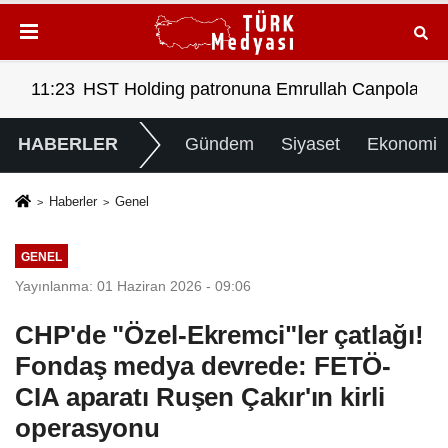
AR!
at 'a örgüt liderliğinden iddianame hazırlandı.. Tüm ma
08:28
Tasarruf finansman şirketlerine sınırlama geld
00:
HABERLER
Gündem
Siyaset
Ekonomi
Haberler
Genel
GENEL
Yayınlanma: 01 Haziran 2026 - 09:06
CHP'de "Özel-Ekremci"ler çatlağı!
Fondaş medya devrede: FETÖ-
CIA aparatı Ruşen Çakır'ın kirli
operasyonu