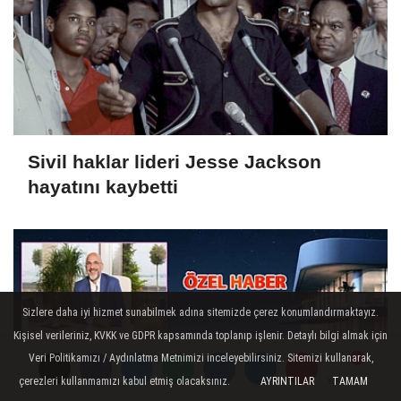
Sivil haklar lideri Jesse Jackson
hayatını kaybetti
Sizlere daha iyi hizmet sunabilmek adına sitemizde çerez konumlandırmaktayız.
Kişisel verileriniz, KVKK ve GDPR kapsamında toplanıp işlenir. Detaylı bilgi almak için
Veri Politikamızı / Aydınlatma Metnimizi inceleyebilirsiniz. Sitemizi kullanarak,
çerezleri kullanmamızı kabul etmiş olacaksınız.
AYRINTILAR
TAMAM
Yorumlar
Yorumlar