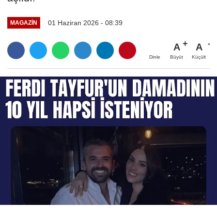
01 Haziran 2026 - 08:39
MAGAZIN
A
A
Büyüt
Küçült
Dinle