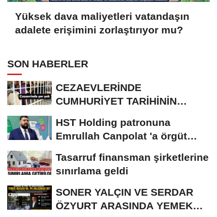
Yüksek dava maliyetleri vatandaşın
adalete erişimini zorlaştırıyor mu?
SON HABERLER
CEZAEVLERİNDE
CUMHURİYET TARİHİNİN
REKORU KIRILDI 433 BİN 520
HST Holding patronuna
KİŞİ...
Emrullah Canpolat 'a örgüt
liderliğinden iddianame...
Tasarruf finansman şirketlerine
sınırlama geldi
SONER YALÇIN VE SERDAR
ÖZYURT ARASINDA YEMEK