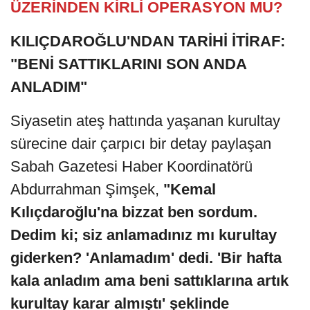
ÜZERİNDEN KİRLİ OPERASYON MU?
KILIÇDAROĞLU'NDAN TARİHİ İTİRAF:
"BENİ SATTIKLARINI SON ANDA
ANLADIM"
Siyasetin ateş hattında yaşanan kurultay
sürecine dair çarpıcı bir detay paylaşan
Sabah Gazetesi Haber Koordinatörü
Abdurrahman Şimşek,
"Kemal
Kılıçdaroğlu'na bizzat ben sordum.
Dedim ki; siz anlamadınız mı kurultay
giderken? 'Anlamadım' dedi. 'Bir hafta
kala anladım ama beni sattıklarına artık
kurultay karar almıştı' şeklinde