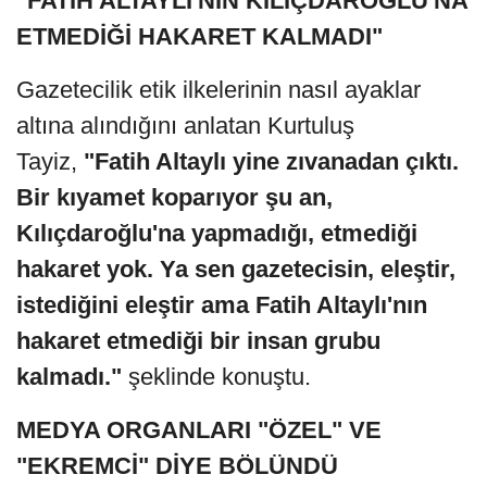
"FATİH ALTAYLI'NIN KILIÇDAROĞLU'NA
ETMEDİĞİ HAKARET KALMADI"
Gazetecilik etik ilkelerinin nasıl ayaklar
altına alındığını anlatan Kurtuluş
Tayiz,
"Fatih Altaylı yine zıvanadan çıktı.
Bir kıyamet koparıyor şu an,
Kılıçdaroğlu'na yapmadığı, etmediği
hakaret yok. Ya sen gazetecisin, eleştir,
istediğini eleştir ama Fatih Altaylı'nın
hakaret etmediği bir insan grubu
kalmadı."
şeklinde konuştu.
MEDYA ORGANLARI "ÖZEL" VE
"EKREMCİ" DİYE BÖLÜNDÜ