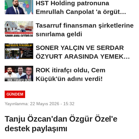
HST Holding patronuna
KİŞİ...
Emrullah Canpolat 'a örgüt
liderliğinden iddianame...
Tasarruf finansman şirketlerine
sınırlama geldi
SONER YALÇIN VE SERDAR
ÖZYURT ARASINDA YEMEK
MASASI MI PR ANLAŞMASI...
ROK itirafçı oldu, Cem
Küçük'ün adını verdi!
GÜNDEM
Yayınlanma: 22 Mayıs 2026 - 15:32
Tanju Özcan'dan Özgür Özel'e
destek paylaşımı