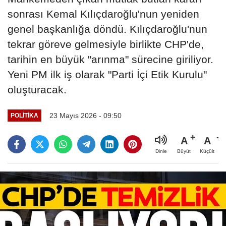
sonrası Kemal Kılıçdaroğlu'nun yeniden
genel başkanlığa döndü. Kılıçdaroğlu'nun
tekrar göreve gelmesiyle birlikte CHP'de,
tarihin en büyük "arınma" sürecine giriliyor.
Yeni PM ilk iş olarak "Parti İçi Etik Kurulu"
oluşturacak.
23 Mayıs 2026 - 09:50
POLITIKA
A
A
Büyüt
Küçült
Dinle