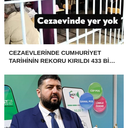
CEZAEVLERİNDE CUMHURİYET
TARİHİNİN REKORU KIRILDI 433 BİN
520 KİŞİ VAR!