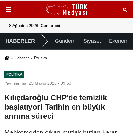
8 Ağustos 2026, Cumartesi
HABERLER
Gündem
Siyaset
Ekonomi
Haberler
Politika
POLITIKA
Yayınlanma: 23 Mayıs 2026 - 09:50
Kılıçdaroğlu CHP'de temizlik
başlatıyor! Tarihin en büyük
arınma süreci
Mahkemeden çıkan mutlak butlan kararı