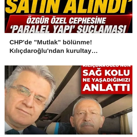
CHP'de "Mutlak" bölünme!
Kılıçdaroğlu'ndan kurultay
açıklaması: "Delege iradesi parayla
satın alındı"