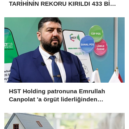
TARİHİNİN REKORU KIRILDI 433 BİN
520 KİŞİ VAR!
HST Holding patronuna Emrullah
Canpolat 'a örgüt liderliğinden
iddianame hazırlandı.. Tüm
malvarlığına el konuldu