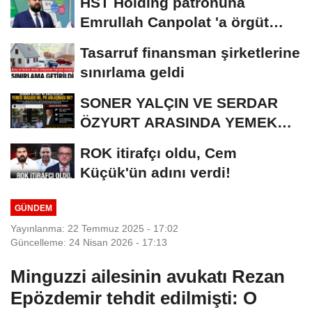
HST Holding patronuna
KİŞİ...
Emrullah Canpolat 'a örgüt
liderliğinden iddianame...
Tasarruf finansman şirketlerine
sınırlama geldi
SONER YALÇIN VE SERDAR
ÖZYURT ARASINDA YEMEK
MASASI MI PR ANLAŞMASI...
ROK itirafçı oldu, Cem
Küçük'ün adını verdi!
GÜNDEM
Yayınlanma: 22 Temmuz 2025 - 17:02
Güncelleme: 24 Nisan 2026 - 17:13
Minguzzi ailesinin avukatı Rezan
Epözdemir tehdit edilmişti: O