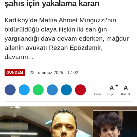
şahıs için yakalama kararı
Kadıköy’de Mattia Ahmet Minguzzi’nin
öldürüldüğü olaya ilişkin iki sanığın
yargılandığı dava devam ederken, mağdur
ailenin avukatı Rezan Epözdemir,
davanın...
22 Temmuz 2025 - 17:02
GÜNDEM
A
A
Büyüt
Küçült
Dinle