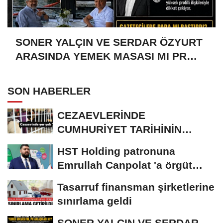
SONER YALÇIN VE SERDAR ÖZYURT
ARASINDA YEMEK MASASI MI PR
ANLAŞMASI MI?
SON HABERLER
CEZAEVLERİNDE
CUMHURİYET TARİHİNİN
REKORU KIRILDI 433 BİN 520
HST Holding patronuna
KİŞİ...
Emrullah Canpolat 'a örgüt
liderliğinden iddianame...
Tasarruf finansman şirketlerine
sınırlama geldi
SONER YALÇIN VE SERDAR